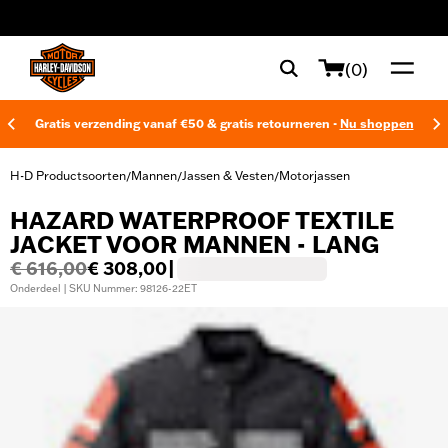
web accessibility
(0)
Gratis verzending vanaf €50 & gratis retourneren -
Nu shoppen
H-D Productsoorten
Mannen
Jassen & Vesten
Motorjassen
/
/
/
HAZARD WATERPROOF TEXTILE
JACKET VOOR MANNEN - LANG
€ 616,00
€ 308,00
|
Onderdeel | SKU Nummer: 98126-22ET