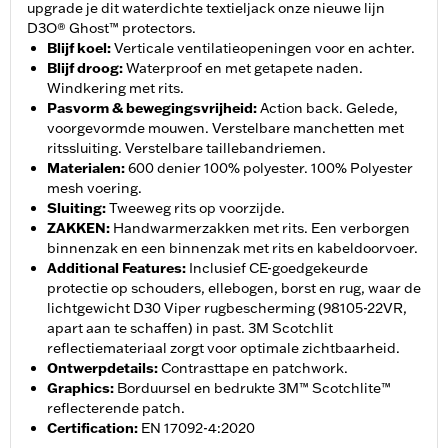
upgrade je dit waterdichte textieljack onze nieuwe lijn
D3O® Ghost™ protectors.
Blijf koel
:
Verticale ventilatieopeningen voor en achter.
Blijf droog
:
Waterproof en met getapete naden.
Windkering met rits.
Pasvorm & bewegingsvrijheid
:
Action back. Gelede,
voorgevormde mouwen. Verstelbare manchetten met
ritssluiting. Verstelbare taillebandriemen.
Materialen
:
600 denier 100% polyester. 100% Polyester
mesh voering.
Sluiting
:
Tweeweg rits op voorzijde.
ZAKKEN
:
Handwarmerzakken met rits. Een verborgen
binnenzak en een binnenzak met rits en kabeldoorvoer.
Additional Features
:
Inclusief CE-goedgekeurde
protectie op schouders, ellebogen, borst en rug, waar de
lichtgewicht D30 Viper rugbescherming (98105-22VR,
apart aan te schaffen) in past. 3M Scotchlit
reflectiemateriaal zorgt voor optimale zichtbaarheid.
Ontwerpdetails
:
Contrasttape en patchwork.
Graphics
:
Borduursel en bedrukte 3M™ Scotchlite™
reflecterende patch.
Certification
:
EN 17092-4:2020