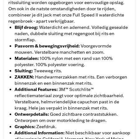
ritssluiting worden opgeborgen voor eenvoudige opslag.
Om ook in de natste omstandigheden door te rijden,
combineer je dit jack met onze Full Speed II waterdichte
regenbroek - apart verkrijgbaar.
Blijf droog
:
Waterdicht en ademend. Volledig gesealde
naden, dubbele sluiting met regengoot bij rits en
stormflap.
Pasvorm & bewegingsvrijheid
:
Voorgevormde
mouwen. Verstelbare manchetten en zoom.
Materialen
:
100% nylon met een rand van 100%
polyester. 100% polyester voering.
Sluiting
:
Tweeweg rits.
ZAKKEN
:
Handwarmerzakken met rits. Een verborgen
binnenzak en een binnenzak met rits.
Additional Features
:
3M™ Scotchlite™
reflectiemateriaal zorgt voor optimale zichtbaarheid.
Verstelbare, helmvriendelijke capuchon past in de
kraag. Hele jas verpakt in binnenzak met rits.
Ontwerpdetails
:
Goed zichtbare contraststukken.
Ontworpen om over motorkleding te dragen.
Graphics
:
Zeefdruk.
Additional Information
:
Niet beschikbaar voor aankoop