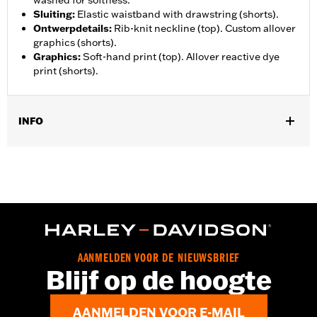
washed for softness.
Sluiting
:
Elastic waistband with drawstring (shorts).
Ontwerpdetails
:
Rib-knit neckline (top). Custom allover
graphics (shorts).
Graphics
:
Soft-hand print (top). Allover reactive dye
print (shorts).
INFO
Geslacht:
Mannen
GARANTIE:
2 year limited warranty – Go to
www.h-
d.com/warranty
for full details
Herkomst:
Imported
AANMELDEN VOOR DE NIEUWSBRIEF
Blijf op de hoogte
AANMELDEN VOOR E-MAIL