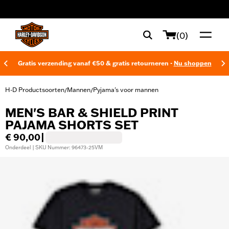
web accessibility
(0)
Gratis verzending vanaf €50 & gratis retourneren -
Nu shoppen
H-D Productsoorten
Mannen
Pyjama's voor mannen
/
/
MEN'S BAR & SHIELD PRINT
PAJAMA SHORTS SET
€ 90,00
|
Onderdeel | SKU Nummer: 96473-25VM