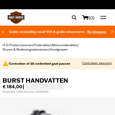
web accessibility
(0)
Gratis verzending vanaf €50 & gratis retourneren -
Nu shoppen
H-D Productsoorten
Onderdelen
Motoronderdelen
/
/
/
Sturen & Bedieningselementen
Handgrepen
/
Controleer pasvorm
Controleer of dit onderdeel gaat passen
BURST HANDVATTEN
€ 184,00
|
Onderdeel | SKU Nummer: 56100101A