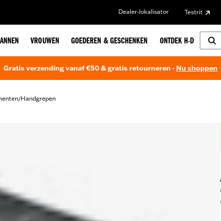
Dealer-lokalisator
Testrit
ANNEN
VROUWEN
GOEDEREN & GESCHENKEN
ONTDEK H-D
Gratis verzending vanaf €50 & gratis retourneren -
Nu shoppen
menten
Handgrepen
/