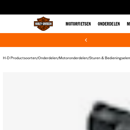
web accessibility
MOTORFIETSEN
ONDERDELEN
M
H-D Productsoorten
Onderdelen
Motoronderdelen
Sturen & Bedieningsele
/
/
/