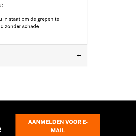
ng
u in staat om de grepen te
ud zonder schade
behalve FLSTNSE, FXSBSE en FXSBSE en
AANMELDEN VOOR E-
e
MAIL