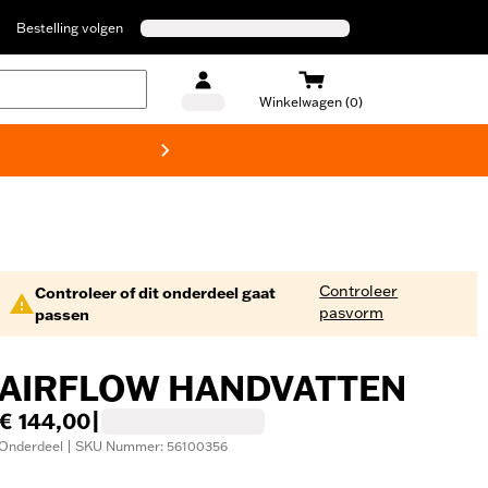
Bestelling volgen
Winkelwagen (0)
Harley
Controleer
Controleer of dit onderdeel gaat
pasvorm
passen
AIRFLOW HANDVATTEN
€ 144,00
|
Onderdeel | SKU Nummer: 56100356