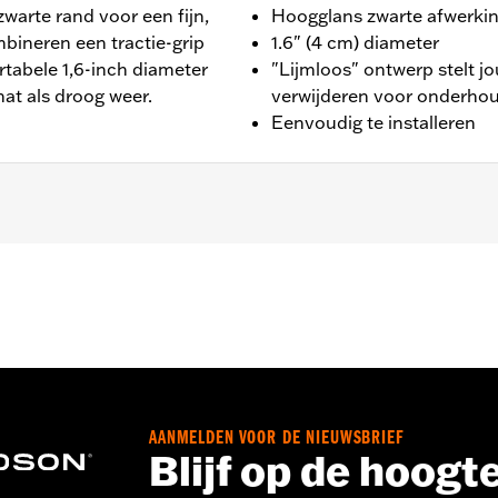
warte rand voor een fijn,
Hoogglans zwarte afwerki
bineren een tractie-grip
1.6" (4 cm) diameter
tabele 1,6-inch diameter
"Lijmloos" ontwerp stelt jo
nat als droog weer.
verwijderen voor onderho
Eenvoudig te installeren
8-'13 XR, '96-'17 Dyna (behalve FXDLS), '95-'15 Softail (
ellen.
nches
AANMELDEN VOOR DE NIEUWSBRIEF
installatie-instructies
Blijf op de hoogt