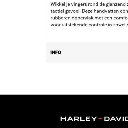
Wikkel je vingers rond de glanzend z
tactiel gevoel. Deze handvatten com
rubberen oppervlak met een comfor
voor uitstekende controle in zowel 
INFO
Past op '02-'17 VRSC, '96-later XL '0
'11-'12 FLSTSE) en '96-'07 Touring mod
Installatie-instructies
Collectie:
Airflow
Diameter:
1.6
Materiaaldiameter maateenheid:
I
Per stuk verkocht:
Twee
In de doos:
Rechter- en linkerhandvat, 