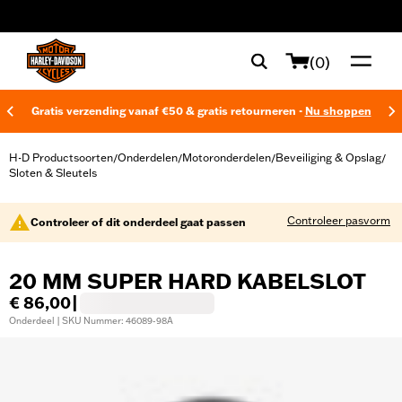
web accessibility
(0)
Gratis verzending vanaf €50 & gratis retourneren -
Nu shoppen
H-D Productsoorten
Onderdelen
Motoronderdelen
Beveiliging & Opslag
/
/
/
/
Sloten & Sleutels
Controleer pasvorm
Controleer of dit onderdeel gaat passen
20 MM SUPER HARD KABELSLOT
€ 86,00
|
Onderdeel | SKU Nummer: 46089-98A