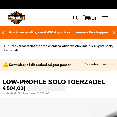
web accessibility
(0)
Gratis verzending vanaf €50 & gratis retourneren -
Nu shoppen
H-D Productsoorten
Onderdelen
Motoronderdelen
Zadels & Rugsteunen
/
/
/
/
Solozadels
Controleer pasvorm
Controleer of dit onderdeel gaat passen
LOW-PROFILE SOLO TOERZADEL
€ 504,00
|
Onderdeel | SKU Nummer: 52000248