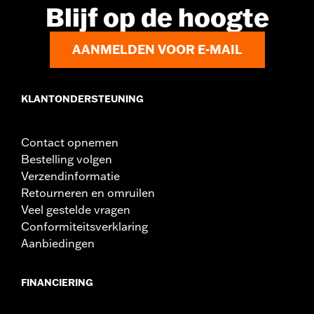
Blijf op de hoogte
In de doos:
Bevat alle benodigde installatiehardware
Zadelbreedte:
15.0
AANMELDEN VOOR E-MAIL
Zadelbreedte maateenheid:
Inches
KLANTONDERSTEUNING
Contact opnemen
Bestelling volgen
Verzendinformatie
Retourneren en omruilen
Veel gestelde vragen
Conformiteitsverklaring
Aanbiedingen
FINANCIERING