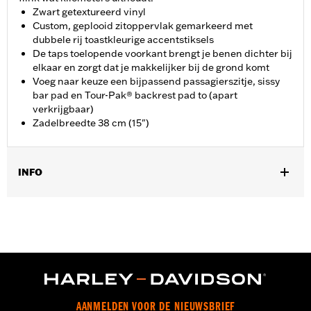
Zwart getextureerd vinyl
Custom, geplooid zitoppervlak gemarkeerd met
dubbele rij toastkleurige accentstiksels
De taps toelopende voorkant brengt je benen dichter bij
elkaar en zorgt dat je makkelijker bij de grond komt
Voeg naar keuze een bijpassend passagierszitje, sissy
bar pad en Tour-Pak® backrest pad to (apart
verkrijgbaar)
Zadelbreedte 38 cm (15")
INFO
Past op ’09–’25 Touring-modellen (behalve ’21-later FLH, ’23-
later FLHFB, FLHXSE en FLTRXSE, ’24-later FLHX, FLTRX en
FLTRXSTSE en ’25-later FLHXU en FLTRXRRSE). Past niet op
Trike modellen. Niet te combineren met rijdersrugleuning.
Zadelbreedte 15.0 duimen.
Installatie-instructies
Per stuk verkocht:
Elk
AANMELDEN VOOR DE NIEUWSBRIEF
Materiaal:
Vinyl