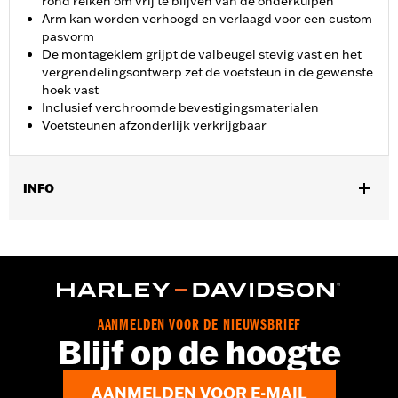
rond reiken om vrij te blijven van de onderkuipen
Arm kan worden verhoogd en verlaagd voor een custom
pasvorm
De montageklem grijpt de valbeugel stevig vast en het
vergrendelingsontwerp zet de voetsteun in de gewenste
hoek vast
Inclusief verchroomde bevestigingsmaterialen
Voetsteunen afzonderlijk verkrijgbaar
INFO
Past op 1.25 duimen valbeugels Past niet op '14-'23 Touring
modellen met Chopped Engine Guards (behalve '23 FLTRXSE
en FLHXSE). Past op '24-later Touring-modellen (behalve '24
FLTRK, FLHTK en FLI en '24-later FLTRXSTSE en '25-later
FLTRXRRSE).
Installatie-instructies
AANMELDEN VOOR DE NIEUWSBRIEF
Blijf op de hoogte
Verstelbaar:
Ja
Apart verkocht:
Voetsteunen
Per stuk verkocht:
Elk
AANMELDEN VOOR E-MAIL