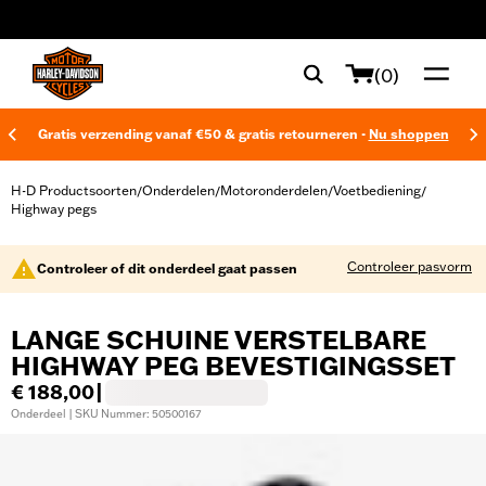
web accessibility
(0)
Gratis verzending vanaf €50 & gratis retourneren -
Nu shoppen
H-D Productsoorten
Onderdelen
Motoronderdelen
Voetbediening
/
/
/
/
Highway pegs
Controleer pasvorm
Controleer of dit onderdeel gaat passen
LANGE SCHUINE VERSTELBARE
HIGHWAY PEG BEVESTIGINGSSET
€ 188,00
|
Onderdeel | SKU Nummer: 50500167