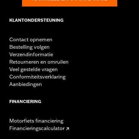
In de doos:
Bevestiging voor links en rechts
WAARSCHUWING:
Gebruik de highway voetsteunen niet als je
vaak moet stoppen, optrekken en
KLANTONDERSTEUNING
manoeuvreren. Rondvliegende onderdelen
kunnen resulteren in ernstig letsel of de
dood.
Contact opnemen
Bestelling volgen
Verzendinformatie
Retourneren en omruilen
Veel gestelde vragen
Conformiteitsverklaring
Aanbiedingen
FINANCIERING
Motorfiets financiering
Financieringscalculator