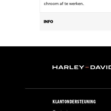
chroom af te werken.
INFO
Past op '17-'18 Trike modellen.
Installatie-instructies
Per stuk verkocht:
Elk
In de doos:
Verchroomd deksel, pakki
KLANTONDERSTEUNING