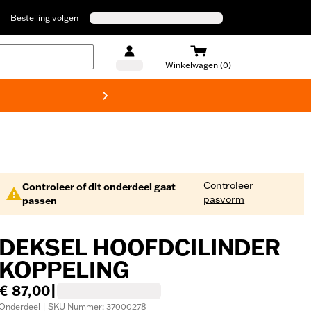
Bestelling volgen
Winkelwagen (0)
Harley
Controleer
Controleer of dit onderdeel gaat
pasvorm
passen
DEKSEL HOOFDCILINDER
KOPPELING
€ 87,00
|
Onderdeel | SKU Nummer: 37000278