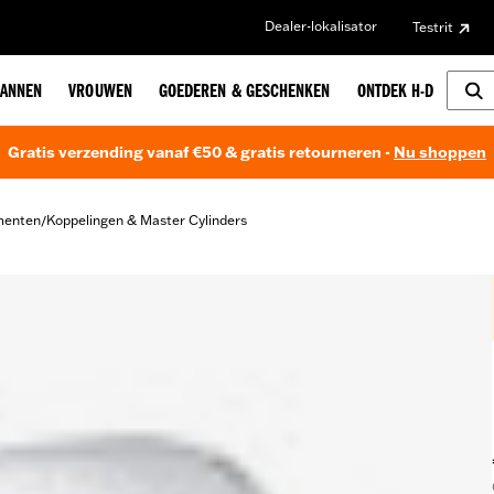
Dealer-lokalisator
Testrit
ANNEN
VROUWEN
GOEDEREN & GESCHENKEN
ONTDEK H-D
Gratis verzending vanaf €50 & gratis retourneren -
Nu shoppen
menten
Koppelingen & Master Cylinders
/