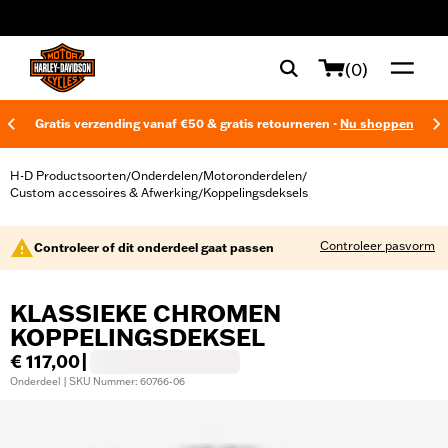
web accessibility
(0)
Gratis verzending vanaf €50 & gratis retourneren -
Nu shoppen
H-D Productsoorten
Onderdelen
Motoronderdelen
/
/
/
Custom accessoires & Afwerking
Koppelingsdeksels
/
Controleer pasvorm
Controleer of dit onderdeel gaat passen
KLASSIEKE CHROMEN
KOPPELINGSDEKSEL
€ 117,00
|
Onderdeel | SKU Nummer: 60766-06