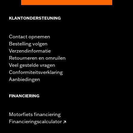
Vorm:
Fishtail
Zijde motorfiets:
LInks en rechts
KLANTONDERSTEUNING
Per stuk verkocht:
Twee
In de doos:
Treeplanken en trillingsvrije inserts
Contact opnemen
Bestelling volgen
Verzendinformatie
Retourneren en omruilen
Veel gestelde vragen
Conformiteitsverklaring
Aanbiedingen
FINANCIERING
Motorfiets financiering
Financieringscalculator