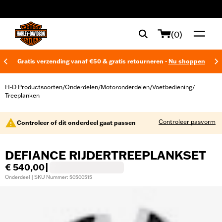
web accessibility
(0)
Gratis verzending vanaf €50 & gratis retourneren -
Nu shoppen
H-D Productsoorten
Onderdelen
Motoronderdelen
Voetbediening
/
/
/
/
Treeplanken
Controleer pasvorm
Controleer of dit onderdeel gaat passen
DEFIANCE RIJDERTREEPLANKSET
€ 540,00
|
Onderdeel | SKU Nummer: 50500515