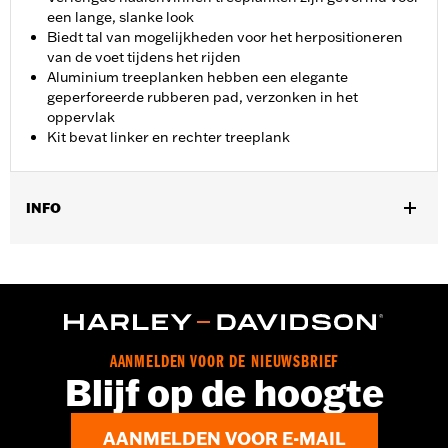
een lange, slanke look
Biedt tal van mogelijkheden voor het herpositioneren
van de voet tijdens het rijden
Aluminium treeplanken hebben een elegante
geperforeerde rubberen pad, verzonken in het
oppervlak
Kit bevat linker en rechter treeplank
INFO
Past op '12-'16 FLD, '00-'17 FL Softail®, '00-later Touring
(behalve FLHTCUL en FLHTKL), en '09-'13 Trike modellen.
Installatie op '00-'17 Softail® FLS, FLSS, FLSTFB, FLSTFBS en
FLSTN modellen vereist aparte aanschaf van Jiffy Stand P/N
50087-07A. Niet voor gebruik met Ergo Jiffy Stand P/N
50000091 of Jiffy Stand verleningsset P/N 50233-00, 50000008
AANMELDEN VOOR DE NIEUWSBRIEF
of 50000023.
Blijf op de hoogte
Installatie-instructies
Collectie:
Defiance
AANMELDEN VOOR E-MAIL
Rijhouding:
Bestuurder