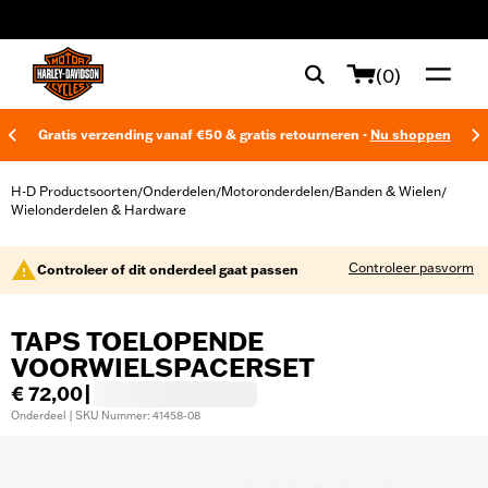
web accessibility
(0)
Gratis verzending vanaf €50 & gratis retourneren -
Nu shoppen
H-D Productsoorten
Onderdelen
Motoronderdelen
Banden & Wielen
/
/
/
/
Wielonderdelen & Hardware
Controleer pasvorm
Controleer of dit onderdeel gaat passen
TAPS TOELOPENDE
VOORWIELSPACERSET
€ 72,00
|
Onderdeel | SKU Nummer: 41458-08