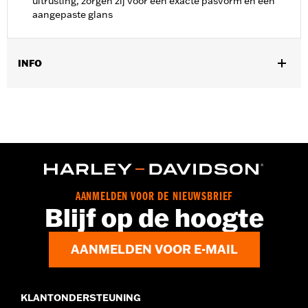
uitrusting, zorgen zij voor een exacte pasvorm en een
aangepaste glans
INFO
Past op '08-later Touring modellen zonder ABS. Past niet met
voorvorkeindcovers P/N 46282-07.
Installatie-instructies
Per stuk verkocht:
Twee
In de doos:
Bevat voorwiel spacers, links en rechts
AANMELDEN VOOR DE NIEUWSBRIEF
Blijf op de hoogte
AANMELDEN VOOR E-MAIL
KLANTONDERSTEUNING