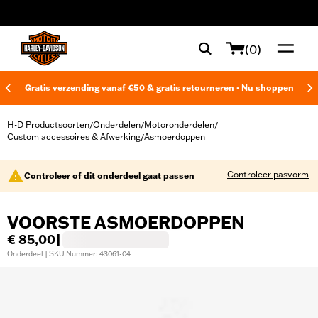
web accessibility
(0)
Gratis verzending vanaf €50 & gratis retourneren -
Nu shoppen
H-D Productsoorten
Onderdelen
Motoronderdelen
/
/
/
Custom accessoires & Afwerking
Asmoerdoppen
/
Controleer pasvorm
Controleer of dit onderdeel gaat passen
VOORSTE ASMOERDOPPEN
€ 85,00
|
Onderdeel | SKU Nummer: 43061-04