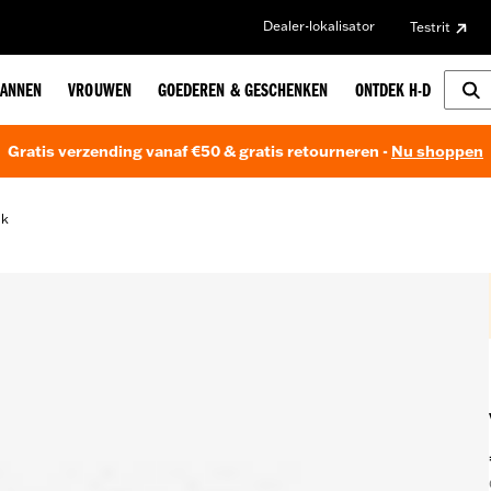
Dealer-lokalisator
Testrit
ANNEN
VROUWEN
GOEDEREN & GESCHENKEN
ONTDEK H-D
Gratis verzending vanaf €50 & gratis retourneren -
Nu shoppen
ak