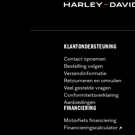
Installatie-instructies
Brandstofinhoud:
4290 Cubic inch
Hoogte:
13.7 Inches
Per stuk verkocht:
Elk
Lengte:
22 Inches
Wijdte:
25.9 Inches
KLANTONDERSTEUNING
GARANTIE:
1 jaar beperkte garantie -
Contact opnemen
Bestelling volgen
Verzendinformatie
Retourneren en omruilen
Veel gestelde vragen
Conformiteitsverklaring
Aanbiedingen
FINANCIERING
Motorfiets financiering
Financieringscalculator