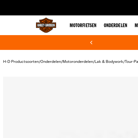
web accessibility
MOTORFIETSEN
ONDERDELEN
M
H-D Productsoorten
Onderdelen
Motoronderdelen
Lak & Bodywork
Tour-P
/
/
/
/