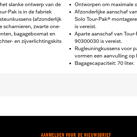
 het slanke ontwerp van de
Ontworpen om maximale op
our-Pak is in de fabriek
Afzonderlijke aanschaf v
teunkussens (afzonderlijk
Solo Tour-Pak® montagere
te scharnieren, zwarte one-
is vereist.
centen, bagageboxmat en
Aparte aanschaf van Tour-
ter- en zijverlichtingskits
90300030 is vereist.
Rugleuningkussens voor pas
vormen een aanvulling op h
Bagagecapaciteit: 70 liter.
ide®, Street Glide®, Electra Glide® Standard en geselectee
van H-D® Detachables™ Two-Up of Solo Tour-Pak® montage
anschaf van de Tour-Pak Lock Kit P/N 90300030 is vereist
rwijderbare conversie hardware kit P/N 54000383. ’25-lat
anschaf van de verwijderbare conversie hardware kit P/N 5
AANMELDEN VOOR DE NIEUWSBRIEF
Tour-Pak.