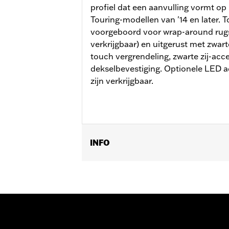
profiel dat een aanvulling vormt op
Touring-modellen van '14 en later. T
voorgeboord voor wrap-around rugs
verkrijgbaar) en uitgerust met zwar
touch vergrendeling, zwarte zij-ac
dekselbevestiging. Optionele LED ach
zijn verkrijgbaar.
INFO
Past op '14-later Road King®, Road Gl
FLTRXRRSE). Afzonderlijke aanschaf 
dockinghardware is vereist. Aparte a
daarnaast aparte aanschaf van de ve
modellen vereisen daarnaast aparte a
moeten gebruikmaken van een Grand 