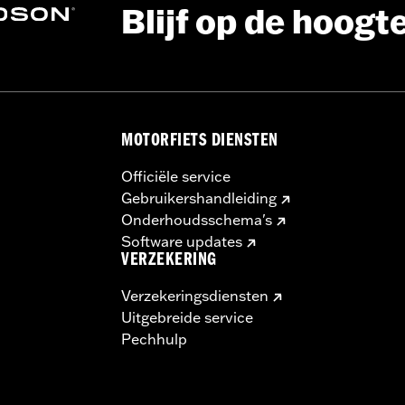
Blijf op de hoogt
MOTORFIETS DIENSTEN
 Ga naar
www.h-d.com/warranty
voor meer info
Officiële service
Gebruikershandleiding
Onderhoudsschema's
Software updates
VERZEKERING
Verzekeringsdiensten
Uitgebreide service
Pechhulp