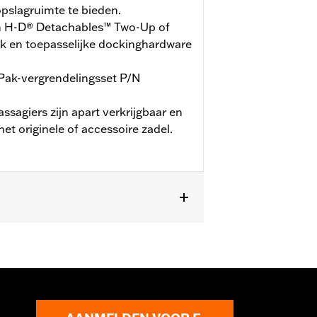
slagruimte te bieden.
an H-D® Detachables™ Two-Up of
k en toepasselijke dockinghardware
Pak-vergrendelingsset P/N
sagiers zijn apart verkrijgbaar en
et originele of accessoire zadel.
rde CVO™-modellen (behalve '25-later
rek en toepasselijke
. ’24 FLTRXSTSE-modellen vereisen
er FLTRXSTSE- en ’26 FLHXSTSE-
4000337. ’26 Limited-voertuigen