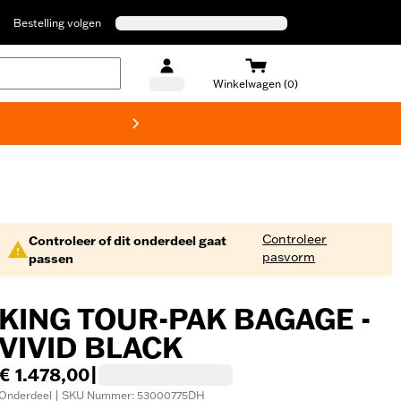
Bestelling volgen
Winkelwagen (0)
Harley
Controleer
Controleer of dit onderdeel gaat
pasvorm
passen
KING TOUR-PAK BAGAGE -
VIVID BLACK
€ 1.478,00
|
Onderdeel | SKU Nummer: 53000775DH