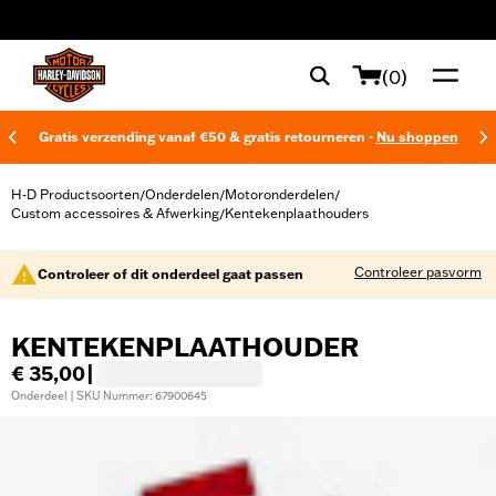
web accessibility
(0)
Gratis verzending vanaf €50 & gratis retourneren -
Nu shoppen
H-D Productsoorten
Onderdelen
Motoronderdelen
/
/
/
Custom accessoires & Afwerking
Kentekenplaathouders
/
Controleer pasvorm
Controleer of dit onderdeel gaat passen
KENTEKENPLAATHOUDER
€ 35,00
|
Onderdeel | SKU Nummer: 67900645