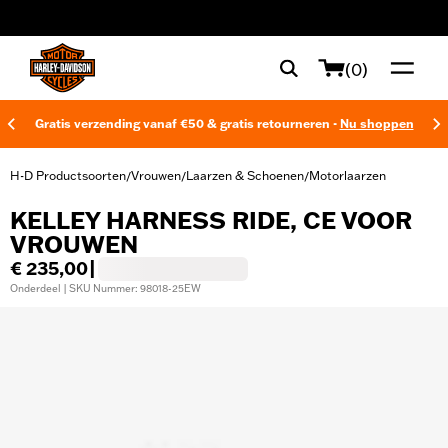
web accessibility
(0)
Gratis verzending vanaf €50 & gratis retourneren -
Nu shoppen
H-D Productsoorten
Vrouwen
Laarzen & Schoenen
Motorlaarzen
/
/
/
KELLEY HARNESS RIDE, CE VOOR
VROUWEN
€ 235,00
|
Onderdeel | SKU Nummer: 98018-25EW