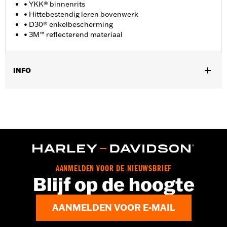
• YKK® binnenrits
• Hittebestendig leren bovenwerk
• D30® enkelbescherming
• 3M™ reflecterend materiaal
INFO
Geslacht:
Vrouwen
GARANTIE:
Wolverine Worldwide fabrieksgarantie – Ga naar
www.h-d.com/warranty
voor meer info
Herkomst:
Geïmporteerd
Dimension Description:
SCHACHTHOOGTE: 4,5" /
HAKHOOGTE: 1.5"
AANMELDEN VOOR DE NIEUWSBRIEF
Blijf op de hoogte
AANMELDEN VOOR E-MAIL