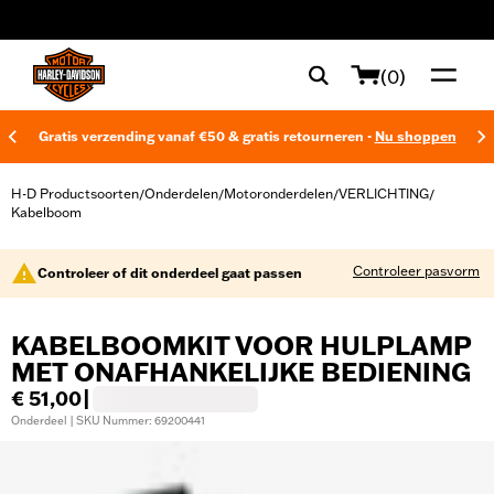
web accessibility
(0)
Gratis verzending vanaf €50 & gratis retourneren -
Nu shoppen
H-D Productsoorten
Onderdelen
Motoronderdelen
VERLICHTING
/
/
/
/
Kabelboom
Controleer pasvorm
Controleer of dit onderdeel gaat passen
KABELBOOMKIT VOOR HULPLAMP
MET ONAFHANKELIJKE BEDIENING
€ 51,00
|
Onderdeel | SKU Nummer: 69200441