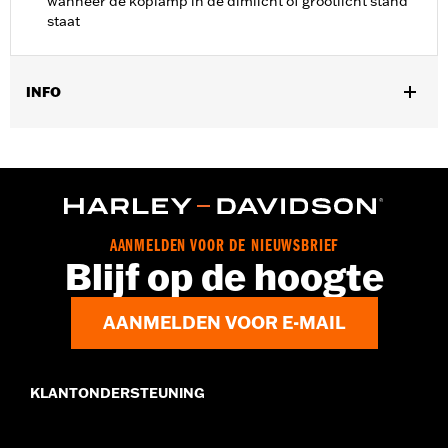
wanneer de koplamp in de dimlicht of grootlicht stand
staat
INFO
Past op '98-'13 Electra Glide®, Street Glide® en Trike modellen
voorzien van hulpverlichting.
Installatie-instructies
Per stuk verkocht:
Elk
In de doos:
Kabelboom en installatie-instructies
AANMELDEN VOOR DE NIEUWSBRIEF
Blijf op de hoogte
AANMELDEN VOOR E-MAIL
KLANTONDERSTEUNING