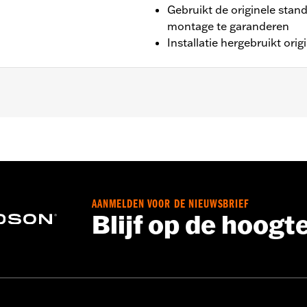
Gebruikt de originele stan
montage te garanderen
Installatie hergebruikt ori
(behalve FLHTCUL, FLHTKL, FLHT en '25-later FLTRXRRSE).
AANMELDEN VOOR DE NIEUWSBRIEF
Blijf op de hoogt