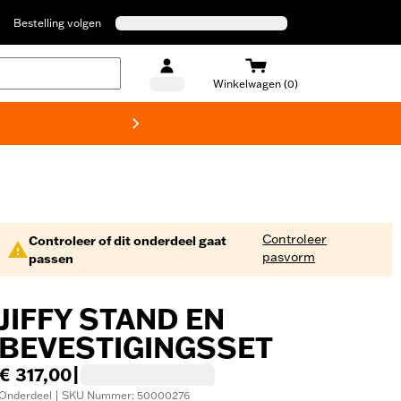
Bestelling volgen
Winkelwagen (0)
Harley
Controleer
Controleer of dit onderdeel gaat
pasvorm
passen
JIFFY STAND EN
BEVESTIGINGSSET
€ 317,00
|
Onderdeel | SKU Nummer: 50000276