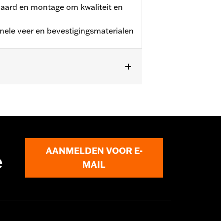
daard en montage om kwaliteit en
ginele veer en bevestigingsmaterialen
AANMELDEN VOOR E-
e
MAIL