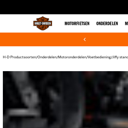
web accessibility
MOTORFIETSEN
ONDERDELEN
M
H-D Productsoorten
Onderdelen
Motoronderdelen
Voetbediening
Jiffy stan
/
/
/
/