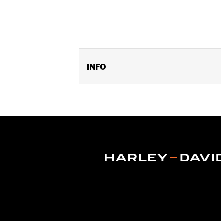
INFO
Past op '07-later Touring-modellen 
Installatie-instructies