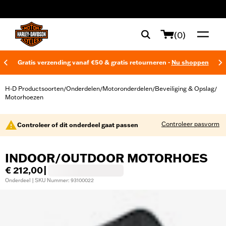
web accessibility
(0)
Gratis verzending vanaf €50 & gratis retourneren -
Nu shoppen
H-D Productsoorten
Onderdelen
Motoronderdelen
Beveiliging & Opslag
/
/
/
/
Motorhoezen
Controleer pasvorm
Controleer of dit onderdeel gaat passen
INDOOR/OUTDOOR MOTORHOES
€ 212,00
|
Onderdeel | SKU Nummer: 93100022