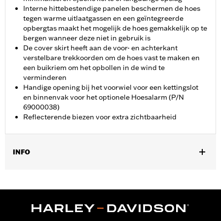
Interne hittebestendige panelen beschermen de hoes
tegen warme uitlaatgassen en een geïntegreerde
opbergtas maakt het mogelijk de hoes gemakkelijk op te
bergen wanneer deze niet in gebruik is
De cover skirt heeft aan de voor- en achterkant
verstelbare trekkoorden om de hoes vast te maken en
een buikriem om het opbollen in de wind te
verminderen
Handige opening bij het voorwiel voor een kettingslot
en binnenvak voor het optionele Hoesalarm (P/N
69000038)
Reflecterende biezen voor extra zichtbaarheid
INFO
Past op VRSC™, Dyna®, Softail®, RH1250S en RH975 modellen.
Waterafstotend:
Ja
Aanbevolen gebruik:
Indoor/Outdoor
Per stuk verkocht:
Elk