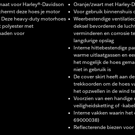
rmaat voor Harley®-Davidson
Oranje/zwart met Harley-
chermt deze hoes je motor
Voor gebruik binnenshuis 
r. Deze heavy-duty motorhoes
Weerbestendige ventilatie
t polyester met
deksel bevorderen de luch
naden voor
verminderen en corrosie te
langdurige opslag
Interne hittebestendige p
warme uitlaatgassen en ee
het mogelijk de hoes gema
niet in gebruik is
De cover skirt heeft aan d
trekkoorden om de hoes v
het opzwellen in de wind t
Voorzien van een handige o
veiligheidsketting of -kabel
Interne vakken waarin het 
69000038)
Reflecterende biezen voor 