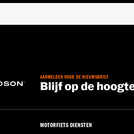
polyester met ruitpatroon
ns het rijden kan leiden tot ernstig of dodelijk letsel.
 gemaakt voor gebruik tijdens transport op een trailer. D
AANMELDEN VOOR DE NIEUWSBRIEF
 scheuren en mogelijk schade aan de hoes en motorfiets v
Blijf op de hoogt
MOTORFIETS DIENSTEN