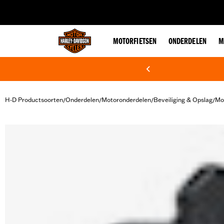
web accessibility
MOTORFIETSEN
ONDERDELEN
M
H-D Productsoorten
Onderdelen
Motoronderdelen
Beveiliging & Opslag
Mo
/
/
/
/