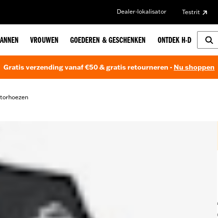
Dealer-lokalisator
Testrit
ANNEN
VROUWEN
GOEDEREN & GESCHENKEN
ONTDEK H-D
Gratis verzending vanaf €50 & gratis retourneren -
Nu shoppen
torhoezen