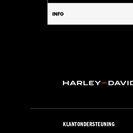
INFO
Past op XG, XL en XR modellen.
Waterafstotend:
Ja
Per stuk verkocht:
Elk
Materiaal:
Heavy-duty UV-bestendig 
In de doos:
Alleen cover
WAARSCHUWING:
Het gebruiken tijde
NOTITIES:
H-D® motorhoezen zijn niet
op een aanhanger kan deze
KLANTONDERSTEUNING