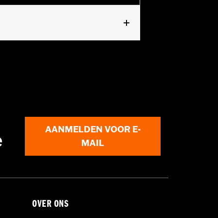
oor een H-D® motorhoes te gebruiken
eroorzaken.
AANMELDEN VOOR E-
e
MAIL
OVER ONS