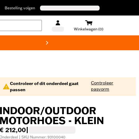
Bestelling volgen
Winkelwagen (0)
Harley
Controleer
Controleer of dit onderdeel gaat
pasvorm
passen
INDOOR/OUTDOOR
MOTORHOES - KLEIN
€ 212,00
|
Onderdeel | SKU Nummer: 93100040