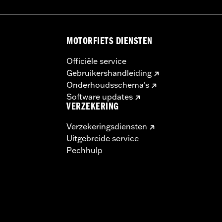
MOTORFIETS DIENSTEN
dleiding
Officiële service
 Go to
www.h-d.com/warranty
for full details
Gebruikershandleiding
Onderhoudsschema's
Software updates
VERZEKERING
Verzekeringsdiensten
Uitgebreide service
Pechhulp