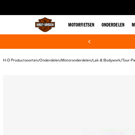
web accessibility
MOTORFIETSEN
ONDERDELEN
M
H-D Productsoorten
Onderdelen
Motoronderdelen
Lak & Bodywork
Tour-P
/
/
/
/