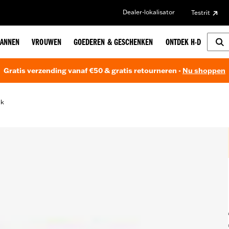
Dealer-lokalisator
Testrit
ANNEN
VROUWEN
GOEDEREN & GESCHENKEN
ONTDEK H-D
Gratis verzending vanaf €50 & gratis retourneren -
Nu shoppen
ak