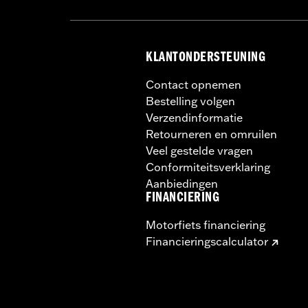
Hoogte:
13.7 Inches
Per stuk verkocht:
Elk
Lengte:
22 Inches
KLANTONDERSTEUNING
Wijdte:
25.9 Inches
In de doos:
Tour-Pak en installatiehan
Contact opnemen
GARANTIE:
2 year limited warranty –
Bestelling volgen
Verzendinformatie
Retourneren en omruilen
Veel gestelde vragen
Conformiteitsverklaring
Aanbiedingen
FINANCIERING
Motorfiets financiering
Financieringscalculator