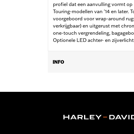
profiel dat een aanvulling vormt op
Touring-modellen van '14 en later. T
voorgeboord voor wrap-around rugs
verkrijgbaar) en uitgerust met chr
one-touch vergrendeling, bagagebo
Optionele LED achter- en zijverlichti
INFO
Past op '14-later Road King®, Road Gl
FLTRXRRSE). Afzonderlijke aanschaf 
dockinghardware is vereist. Aparte a
extra aanschaf van de verwijderbare 
aankoop van verwijderbare conversie
Pak.
Additional Colors Available
Brandstofinhoud:
4290 Cubic inch
Apart verkocht:
Rugsteun pad, monta