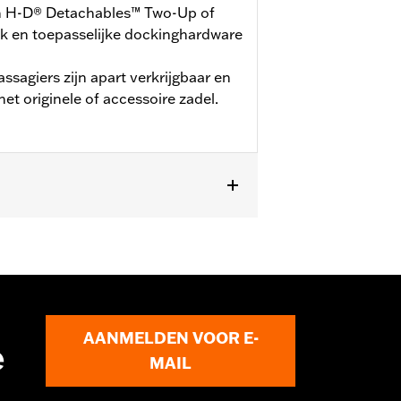
an H-D® Detachables™ Two-Up of
k en toepasselijke dockinghardware
sagiers zijn apart verkrijgbaar en
et originele of accessoire zadel.
rde CVO™-modellen (behalve '25-later
rek en toepasselijke
 Voor '24 FLTRXSTSE-modellen is de
TRXSTSE-modellen vereisen de extra
en gebruikmaken van een Grand Tour-
AANMELDEN VOOR E-
e
MAIL