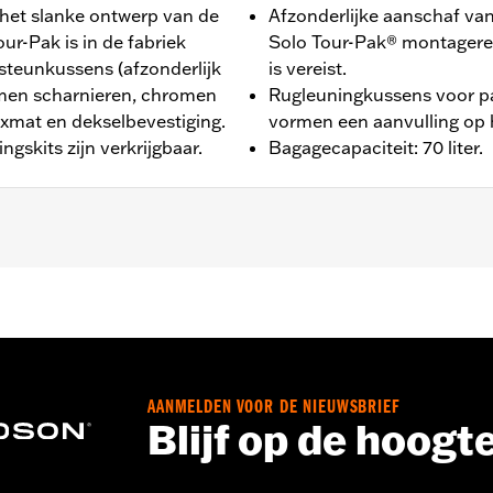
 het slanke ontwerp van de
Afzonderlijke aanschaf v
our-Pak is in de fabriek
Solo Tour-Pak® montagere
teunkussens (afzonderlijk
is vereist.
omen scharnieren, chromen
Rugleuningkussens voor pas
xmat en dekselbevestiging.
vormen een aanvulling op h
ngskits zijn verkrijgbaar.
Bagagecapaciteit: 70 liter.
ide®, Street Glide®, Electra Glide® Standard en geselectee
van H-D® Detachables™ Two-Up of Solo Tour-Pak® montage
anschaf van de Tour-Pak Lock kit P/N 90300030 is vereist.
conversie hardware kit P/N 54000383 vereist. '25-later FL
 hardware kit P/N 54000337. ’26 Limited-voertuigen moet
AANMELDEN VOOR DE NIEUWSBRIEF
Blijf op de hoogt
gerek, sleutelset