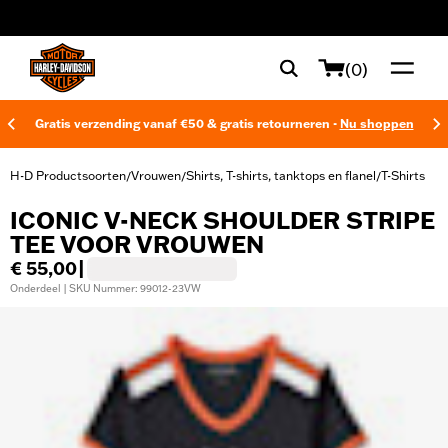
web accessibility
(0)
Gratis verzending vanaf €50 & gratis retourneren -
Nu shoppen
H-D Productsoorten
Vrouwen
Shirts, T-shirts, tanktops en flanel
T-Shirts
/
/
/
ICONIC V-NECK SHOULDER STRIPE
TEE VOOR VROUWEN
€ 55,00
|
Onderdeel | SKU Nummer: 99012-23VW