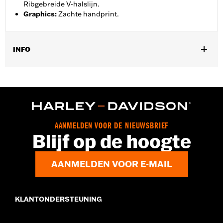
Ribgebreide V-halslijn.
Graphics
:
Zachte handprint.
INFO
Geslacht:
Vrouwen
GARANTIE:
2 jaar beperkte garantie - Ga naar
www.h-
d.com/garantie
voor meer info
Shirt Style:
Vneck
Herkomst:
Geïmporteerd
AANMELDEN VOOR DE NIEUWSBRIEF
Blijf op de hoogte
AANMELDEN VOOR E-MAIL
KLANTONDERSTEUNING