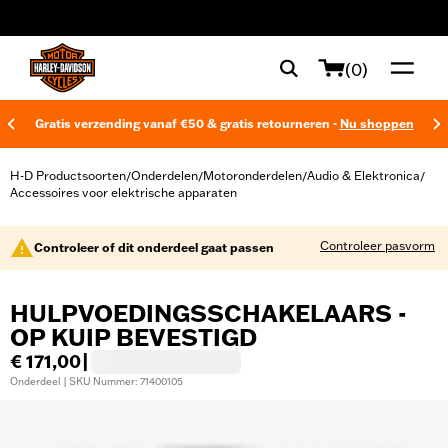
web accessibility
(0)
Gratis verzending vanaf €50 & gratis retourneren -
Nu shoppen
H-D Productsoorten
Onderdelen
Motoronderdelen
Audio & Elektronica
/
/
/
/
Accessoires voor elektrische apparaten
Controleer pasvorm
Controleer of dit onderdeel gaat passen
HULPVOEDINGSSCHAKELAARS -
OP KUIP BEVESTIGD
€ 171,00
|
Onderdeel | SKU Nummer: 71400105