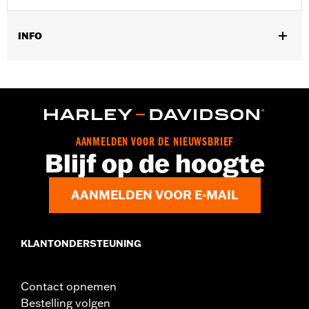
INFO
Past op '14-'16 Road Glide®, Street Glide® en Ultra Limited™
modellen. Inclusief montagebeugel voor dashboardschakelaar.
Installatie-instructies
Per stuk verkocht:
Elk
In de doos:
2 hulpschakelaars, kabelbomen en
AANMELDEN VOOR DE NIEUWSBRIEF
installatiehardware
Blijf op de hoogte
AANMELDEN VOOR E-MAIL
KLANTONDERSTEUNING
Contact opnemen
Bestelling volgen