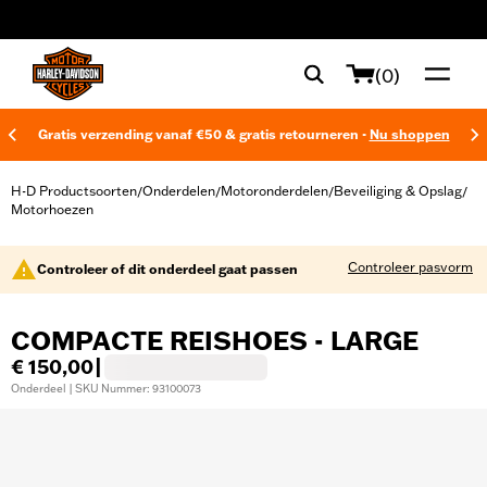
web accessibility
(0)
Gratis verzending vanaf €50 & gratis retourneren -
Nu shoppen
H-D Productsoorten
Onderdelen
Motoronderdelen
Beveiliging & Opslag
/
/
/
/
Motorhoezen
Controleer pasvorm
Controleer of dit onderdeel gaat passen
COMPACTE REISHOES - LARGE
€ 150,00
|
Onderdeel | SKU Nummer: 93100073