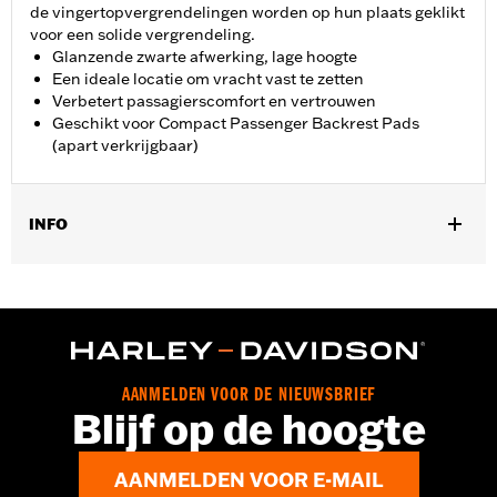
de vingertopvergrendelingen worden op hun plaats geklikt
voor een solide vergrendeling.
Glanzende zwarte afwerking, lage hoogte
Een ideale locatie om vracht vast te zetten
Verbetert passagierscomfort en vertrouwen
Geschikt voor Compact Passenger Backrest Pads
(apart verkrijgbaar)
INFO
Past op '22-later RH975 en RH975S modellen. Rugleuning wordt
apart verkocht, aanbevolen voor gebruik met rugleuning P/N
51641-06. Ook compatible met de rugsteunpads met de
volgende P/N's: 52300559A, 52300558A, 52300555A,
52300617A, and 52300556A.
Installatie-instructies
AANMELDEN VOOR DE NIEUWSBRIEF
Blijf op de hoogte
Apart verkocht:
Compact rugsteunkussens voor de passagier
Hoogte:
16 Inches
Per stuk verkocht:
Elk
AANMELDEN VOOR E-MAIL
In de doos:
Staander, Bar & Shield medaillon en montage-