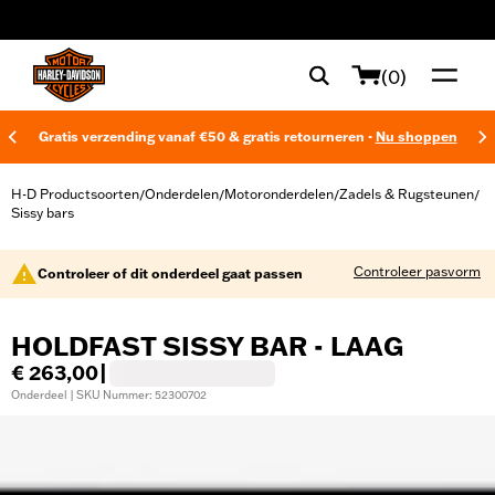
web accessibility
(0)
Gratis verzending vanaf €50 & gratis retourneren -
Nu shoppen
H-D Productsoorten
Onderdelen
Motoronderdelen
Zadels & Rugsteunen
/
/
/
/
Sissy bars
Controleer pasvorm
Controleer of dit onderdeel gaat passen
HOLDFAST SISSY BAR - LAAG
€ 263,00
|
Onderdeel | SKU Nummer: 52300702