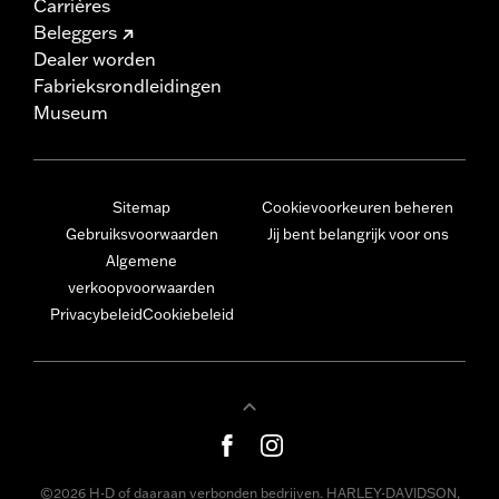
Carrières
Beleggers
Dealer worden
Fabrieksrondleidingen
Museum
Sitemap
Cookievoorkeuren beheren
Gebruiksvoorwaarden
Jij bent belangrijk voor ons
Algemene
verkoopvoorwaarden
Privacybeleid
Cookiebeleid
©2026 H-D of daaraan verbonden bedrijven. HARLEY-DAVIDSON,