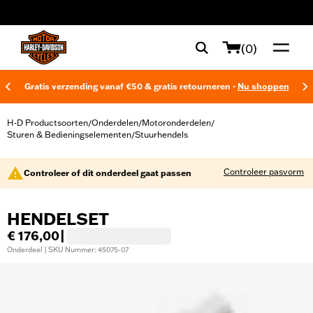
web accessibility
(0)
Gratis verzending vanaf €50 & gratis retourneren -
Nu shoppen
H-D Productsoorten
Onderdelen
Motoronderdelen
/
/
/
Sturen & Bedieningselementen
Stuurhendels
/
Controleer pasvorm
Controleer of dit onderdeel gaat passen
HENDELSET
€ 176,00
|
Onderdeel | SKU Nummer: 45075-07