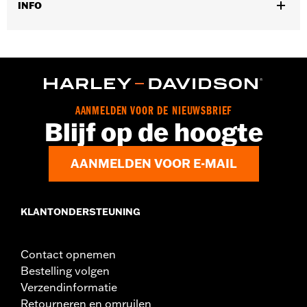
INFO
Past op '96-'03 XL, '96-'17 Dyna® (behalve '16-'17 FXDLS), '96-14
Softail® en '96-'07 Touring modellen. Past niet op modellen
uitgerust met hydraulische koppeling.
Installatie-instructies
Per stuk verkocht:
Twee
AANMELDEN VOOR DE NIEUWSBRIEF
In de doos:
Rem- en koppelingshendels
Blijf op de hoogte
AANMELDEN VOOR E-MAIL
KLANTONDERSTEUNING
Contact opnemen
Bestelling volgen
Verzendinformatie
Retourneren en omruilen