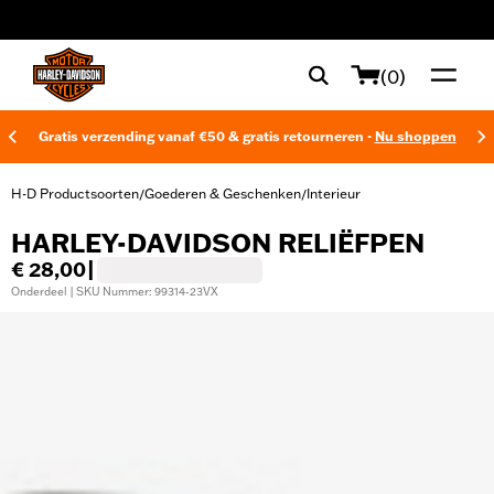
web accessibility
(0)
Gratis verzending vanaf €50 & gratis retourneren -
Nu shoppen
H-D Productsoorten
Goederen & Geschenken
Interieur
/
/
HARLEY-DAVIDSON RELIËFPEN
€ 28,00
|
Onderdeel | SKU Nummer: 99314-23VX