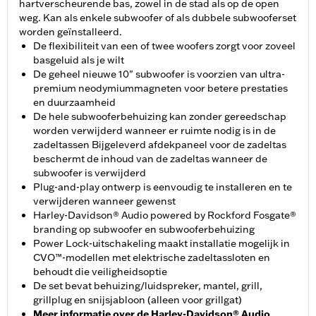
hartverscheurende bas, zowel in de stad als op de open
weg. Kan als enkele subwoofer of als dubbele subwooferset
worden geïnstalleerd.
De flexibiliteit van een of twee woofers zorgt voor zoveel
basgeluid als je wilt
De geheel nieuwe 10" subwoofer is voorzien van ultra-
premium neodymiummagneten voor betere prestaties
en duurzaamheid
De hele subwooferbehuizing kan zonder gereedschap
worden verwijderd wanneer er ruimte nodig is in de
zadeltassen Bijgeleverd afdekpaneel voor de zadeltas
beschermt de inhoud van de zadeltas wanneer de
subwoofer is verwijderd
Plug-and-play ontwerp is eenvoudig te installeren en te
verwijderen wanneer gewenst
Harley-Davidson® Audio powered by Rockford Fosgate®
branding op subwoofer en subwooferbehuizing
Power Lock-uitschakeling maakt installatie mogelijk in
CVO™-modellen met elektrische zadeltassloten en
behoudt die veiligheidsoptie
De set bevat behuizing/luidspreker, mantel, grill,
grillplug en snijsjabloon (alleen voor grillgat)
Meer informatie over de Harley-Davidson® Audio