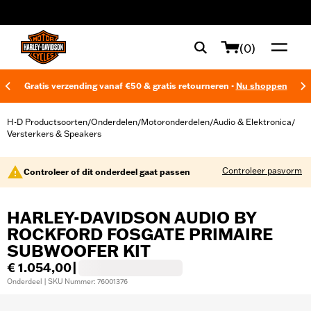
web accessibility
(0)
Gratis verzending vanaf €50 & gratis retourneren -
Nu shoppen
H-D Productsoorten
Onderdelen
Motoronderdelen
Audio & Elektronica
/
/
/
/
Versterkers & Speakers
Controleer pasvorm
Controleer of dit onderdeel gaat passen
HARLEY-DAVIDSON AUDIO BY
ROCKFORD FOSGATE PRIMAIRE
SUBWOOFER KIT
€ 1.054,00
|
Onderdeel | SKU Nummer: 76001376