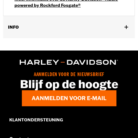
powered by Rockford Fosgate®
INFO
Past op ‘23-later FLHXSE, FLTRXSE, '24-later FLHX, FLTRX,
FLTRXSTSE, '25-later FLHXU en '26-later FLHXL, FLHXLSE en
FLTRXL modellen die zijn uitgerust met Harley-Davidson®
Audio powered by Rockford Fosgate®. Vereist afzonderlijke
aanschaf van secundaire versterker P/N 76001444 en
secundaire versterkerinstallatiekit P/N 76001302. IFCU-
AANMELDEN VOOR DE NIEUWSBRIEF
softwareversie 4125-later en Amp Softwareversie 1540-later
Blijf op de hoogte
zijn vereist voor activering.
Installatie-instructies
AANMELDEN VOOR E-MAIL
Subwoofer Fitment Guide
Rockford Fosgate Fitment Guide
Installatie door dealer aanbevolen:
Ja
KLANTONDERSTEUNING