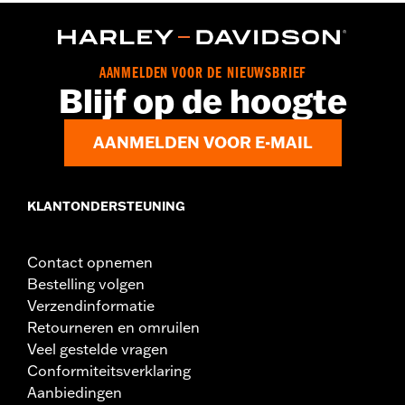
Collectie:
Realtree x Harley-Davidson
GARANTIE:
2 jaar beperkte garantie – Ga naar
www.h-
d.com/warranty
voor meer informatie
Herkomst:
Geïmporteerd
AANMELDEN VOOR DE NIEUWSBRIEF
Blijf op de hoogte
AANMELDEN VOOR E-MAIL
KLANTONDERSTEUNING
Contact opnemen
Bestelling volgen
Verzendinformatie
Retourneren en omruilen
Veel gestelde vragen
Conformiteitsverklaring
Aanbiedingen