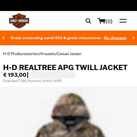
web accessibility
(0)
Gratis verzending vanaf €50 & gratis retourneren -
Nu shoppen
H-D Productsoorten
Vrouwen
Casual Jassen
/
/
H-D REALTREE APG TWILL JACKET
€ 193,00
|
Onderdeel | SKU Nummer: 97433-25VW