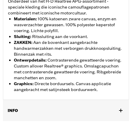
Onderdeel van het H-D Realtree APG-assortiment -
speciale kleding die iconische camouflagepatronen
combineert met iconische motorcultuur.
Materialen
:
100% katoenen zware canvas, enzym en
wasverzachter gewassen. 100% polyester keperstof
voering. Lichte polyfill.
Sluiting
:
Ritssluiting aan de voorkant.
ZAKKEN
:
Aan de bovenkant aangebrachte
handwarmerzakken met verborgen drukknoopsluiting.
Binnenzak met rits.
Ontwerpdetails
:
Contrasterende gewatteerde voering.
Custom allover Realtree® graphics. Omslagcapuchon
met contrasterende gewatteerde voering. Ribgebreide
manchetten en zoom.
Graphics
:
Directe borduursels. Canvas applicatie
aangebracht met satijnsteek borduurwerk.
INFO
Geslacht:
Vrouwen