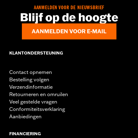
d.com/warranty
voor meer informatie
AANMELDEN VOOR DE NIEUWSBRIEF
Herkomst:
Geïmporteerd
Blijf op de hoogte
AANMELDEN VOOR E-MAIL
KLANTONDERSTEUNING
Contact opnemen
Bestelling volgen
Verzendinformatie
Retourneren en omruilen
Veel gestelde vragen
Conformiteitsverklaring
Aanbiedingen
FINANCIERING