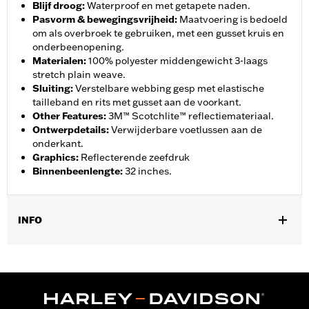
Blijf droog
:
Waterproof en met getapete naden.
Pasvorm & bewegingsvrijheid
:
Maatvoering is bedoeld
om als overbroek te gebruiken, met een gusset kruis en
onderbeenopening.
Materialen
:
100% polyester middengewicht 3-laags
stretch plain weave.
Sluiting
:
Verstelbare webbing gesp met elastische
tailleband en rits met gusset aan de voorkant.
Other Features
:
3M™ Scotchlite™ reflectiemateriaal.
Ontwerpdetails
:
Verwijderbare voetlussen aan de
onderkant.
Graphics
:
Reflecterende zeefdruk
Binnenbeenlengte
:
32 inches.
INFO
Geslacht:
Vrouwen
,
,
Functionele features:
Waterdicht
Getapete naden
Reflecterend
GARANTIE:
2 jaar beperkte garantie – Ga naar
www.h-