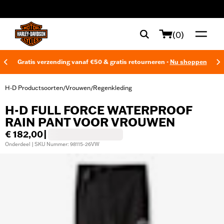
web accessibility
(0)
Gratis verzending vanaf €50 & gratis retourneren -
Nu shoppen
H-D Productsoorten
Vrouwen
Regenkleding
/
/
H-D FULL FORCE WATERPROOF
RAIN PANT VOOR VROUWEN
€ 182,00
|
Onderdeel | SKU Nummer: 98115-26VW