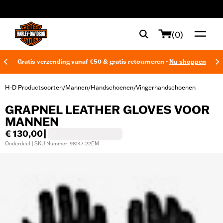
web accessibility
(0)
Gratis verzending vanaf €50 & gratis retourneren -
Nu shoppen
H-D Productsoorten
Mannen
Handschoenen
Vingerhandschoenen
/
/
/
GRAPNEL LEATHER GLOVES VOOR
MANNEN
€ 130,00
|
Onderdeel | SKU Nummer: 98147-22EM