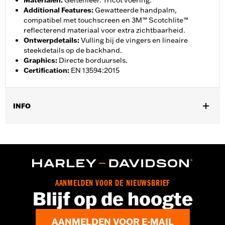
Materialen
:
Geitenleer. Tricot voering.
Additional Features
:
Gewatteerde handpalm,
compatibel met touchscreen en 3M™ Scotchlite™
reflecterend materiaal voor extra zichtbaarheid.
Ontwerpdetails
:
Vulling bij de vingers en lineaire
steekdetails op de backhand.
Graphics
:
Directe borduursels.
Certification
:
EN 13594:2015
INFO
Geslacht:
Mannen
,
,
Functionele features:
Touchscreen compatibel
Reflecterend
Voorgevormde vingers
GARANTIE:
2 jaar beperkte garantie - Ga naar
www.h-
d.com/garantie
voor meer info
AANMELDEN VOOR DE NIEUWSBRIEF
Herkomst:
Geïmporteerd
Blijf op de hoogte
AANMELDEN VOOR E-MAIL