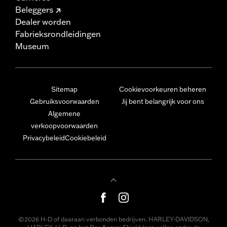
Beleggers
Dealer worden
Fabrieksrondleidingen
Museum
Sitemap
Cookievoorkeuren beheren
Gebruiksvoorwaarden
Jij bent belangrijk voor ons
Algemene
verkoopvoorwaarden
Privacybeleid
Cookiebeleid
©2026 H-D of daaraan verbonden bedrijven. HARLEY-DAVIDSON,