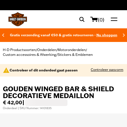
web accessibility
(0)
Gratis verzending vanaf €50 & gratis retourneren -
Nu shoppen
H-D Productsoorten
Onderdelen
Motoronderdelen
/
/
/
Custom accessoires & Afwerking
Stickers & Emblemen
/
Controleer pasvorm
Controleer of dit onderdeel gaat passen
GOUDEN WINGED BAR & SHIELD
DECORATIEVE MEDAILLON
€ 42,00
|
Onderdeel | SKU Nummer: 14101835