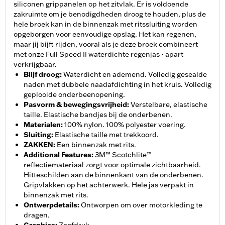
siliconen grippanelen op het zitvlak. Er is voldoende
zakruimte om je benodigdheden droog te houden, plus de
hele broek kan in de binnenzak met ritssluiting worden
opgeborgen voor eenvoudige opslag. Het kan regenen,
maar jij bijft rijden, vooral als je deze broek combineert
met onze Full Speed II waterdichte regenjas - apart
verkrijgbaar.
Blijf droog
:
Waterdicht en ademend. Volledig gesealde
naden met dubbele naadafdichting in het kruis. Volledig
geplooide onderbeenopening.
Pasvorm & bewegingsvrijheid
:
Verstelbare, elastische
taille. Elastische bandjes bij de onderbenen.
Materialen
:
100% nylon. 100% polyester voering.
Sluiting
:
Elastische taille met trekkoord.
ZAKKEN
:
Een binnenzak met rits.
Additional Features
:
3M™ Scotchlite™
reflectiemateriaal zorgt voor optimale zichtbaarheid.
Hitteschilden aan de binnenkant van de onderbenen.
Gripvlakken op het achterwerk. Hele jas verpakt in
binnenzak met rits.
Ontwerpdetails
:
Ontworpen om over motorkleding te
dragen.