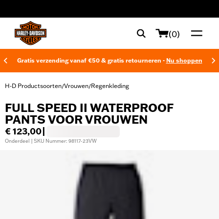
web accessibility
(0)
Gratis verzending vanaf €50 & gratis retourneren -
Nu shoppen
H-D Productsoorten
Vrouwen
Regenkleding
/
/
FULL SPEED II WATERPROOF
PANTS VOOR VROUWEN
€ 123,00
|
Onderdeel | SKU Nummer: 98117-23VW