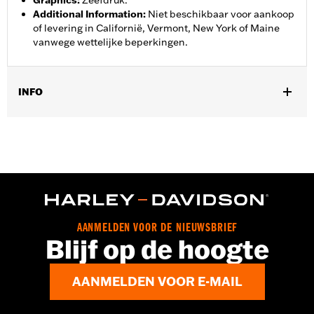
Graphics
:
Zeefdruk.
Additional Information
:
Niet beschikbaar voor aankoop
of levering in Californië, Vermont, New York of Maine
vanwege wettelijke beperkingen.
INFO
Geslacht:
Vrouwen
,
,
Functionele features:
Waterdicht
Luchtdoorlatend
Getapete
,
,
,
,
naden
Verstelbare taille
Binnenrits
Reflecterend
Ritszakken
Pant Style:
Traditional
Shop To Be:
Dry
Material:
Nylon
AANMELDEN VOOR DE NIEUWSBRIEF
Blijf op de hoogte
AANMELDEN VOOR E-MAIL