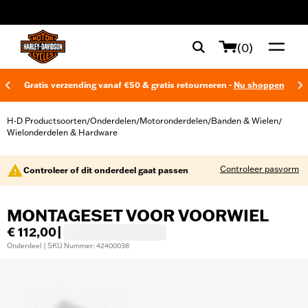
web accessibility
(0)
Gratis verzending vanaf €50 & gratis retourneren -
Nu shoppen
H-D Productsoorten
Onderdelen
Motoronderdelen
Banden & Wielen
/
/
/
/
Wielonderdelen & Hardware
Controleer pasvorm
Controleer of dit onderdeel gaat passen
MONTAGESET VOOR VOORWIEL
€ 112,00
|
Onderdeel | SKU Nummer: 42400038