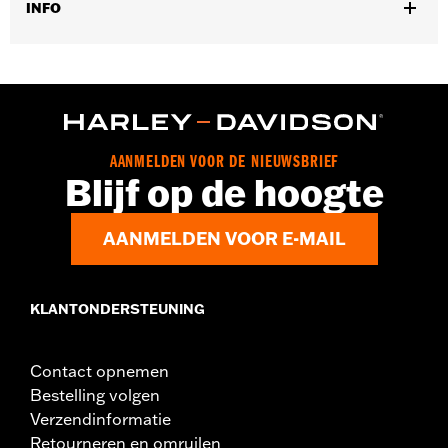
INFO
Past op ’21-later RA1250- en RA1250S-modellen, ’24-later
RA1250SE-modellen, ’25-later RA1250ST-modellen en ’26-later
RA1250L-modellen.
Positie op de motorfiets:
Voorkant
Per stuk verkocht:
Elk
AANMELDEN VOOR DE NIEUWSBRIEF
In de doos:
Afstandsbus, ventiel, ventieldop, 2 lagers (1 ABS en 1
Blijf op de hoogte
niet-ABS)
GARANTIE:
1 jaar beperkte garantie - Ga naar
www.h-
AANMELDEN VOOR E-MAIL
d.com/warranty
voor meer info
KLANTONDERSTEUNING
Contact opnemen
Bestelling volgen
Verzendinformatie
Retourneren en omruilen