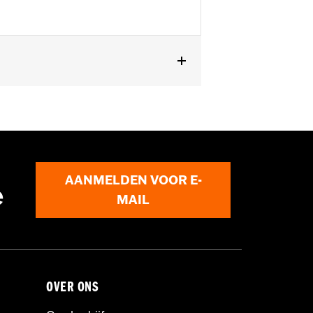
, FLSL, FXLRS en FXLRST).
AANMELDEN VOOR E-
e
MAIL
OVER ONS