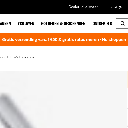
Dealer-lokalisator
Testrit
ANNEN
VROUWEN
GOEDEREN & GESCHENKEN
ONTDEK H-D
Gratis verzending vanaf €50 & gratis retourneren -
Nu shoppen
nderdelen & Hardware