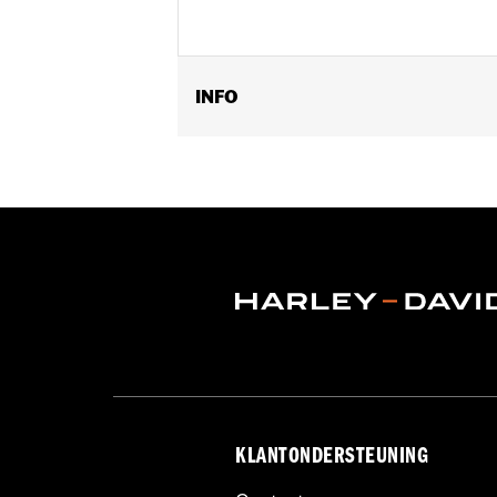
INFO
Past op ’18-later Softail-modellen 
Positie op de motorfiets:
Voorkant
Per stuk verkocht:
Elk
In de doos:
Lagers, afstandsbussen en
KLANTONDERSTEUNING