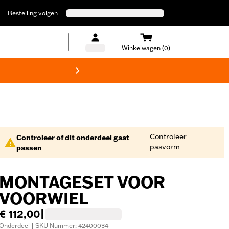
Bestelling volgen
Winkelwagen (0)
Harley
Controleer
Controleer of dit onderdeel gaat
pasvorm
passen
MONTAGESET VOOR
VOORWIEL
€ 112,00
|
Onderdeel | SKU Nummer: 42400034