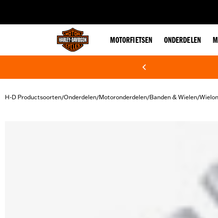
web accessibility
MOTORFIETSEN
ONDERDELEN
M
H-D Productsoorten
Onderdelen
Motoronderdelen
Banden & Wielen
Wielo
/
/
/
/