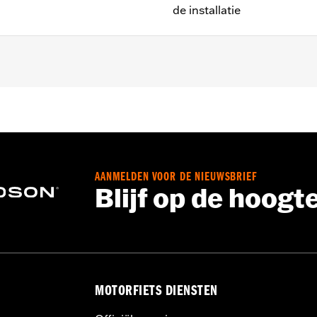
de installatie
met ABS remmen (behalve FLDE, FLHC, FLHCS, ’24-later FLI
 instructie-overzicht
AANMELDEN VOOR DE NIEUWSBRIEF
Blijf op de hoogt
MOTORFIETS DIENSTEN