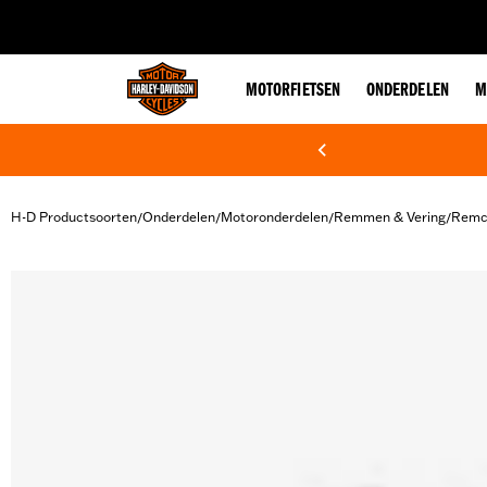
web accessibility
MOTORFIETSEN
ONDERDELEN
M
H-D Productsoorten
Onderdelen
Motoronderdelen
Remmen & Vering
Remc
/
/
/
/