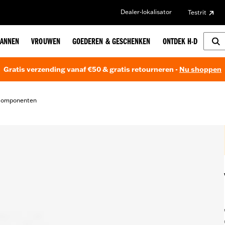
Dealer-lokalisator
Testrit
ANNEN
VROUWEN
GOEDEREN & GESCHENKEN
ONTDEK H-D
Gratis verzending vanaf €50 & gratis retourneren -
Nu shoppen
omponenten