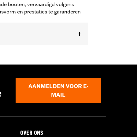
mde bouten, vervaardigd volgens
asvorm en prestaties te garanderen
len uitgerust met open remschijf P/N's
of RH1250S modellen.
AANMELDEN VOOR E-
e
MAIL
OVER ONS