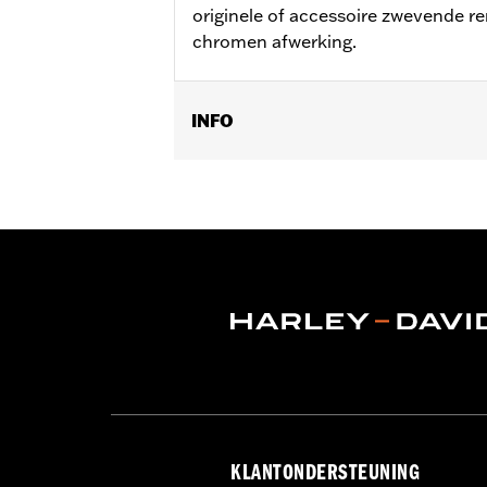
originele of accessoire zwevende r
chromen afwerking.
INFO
Past op modellen van '90-later (behal
44343-01, 44553-06A, 41500012, 4150
Installatie-instructies
Per stuk verkocht:
Elk
In de doos:
5 chromen bolkop torx s
KLANTONDERSTEUNING