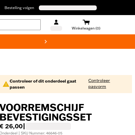
Bestelling volgen
Winkelwagen (0)
Harley
Controleer
Controleer of dit onderdeel gaat
pasvorm
passen
VOORREMSCHIJF
BEVESTIGINGSSET
€ 26,00
|
Onderdeel | SKU Nummer: 46646-05