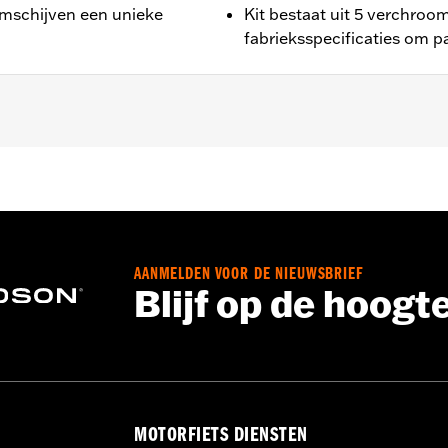
emschijven een unieke
Kit bestaat uit 5 verchroo
fabrieksspecificaties om p
ve VRSC™, FXSB, FXSE, '14-later Touring en Trike en model
0040 of 41500042). Past niet op RA1250, RA1250S, RH975 
chroeven
AANMELDEN VOOR DE NIEUWSBRIEF
Blijf op de hoogt
MOTORFIETS DIENSTEN