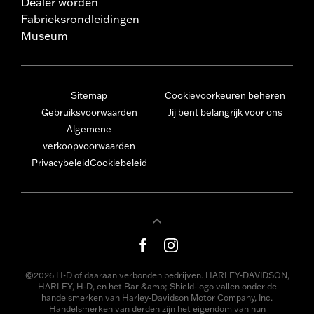
Dealer worden
Fabrieksrondleidingen
Museum
Sitemap
Cookievoorkeuren beheren
Gebruiksvoorwaarden
Jij bent belangrijk voor ons
Algemene
verkoopvoorwaarden
Privacybeleid
Cookiebeleid
©2026 H-D of daaraan verbonden bedrijven. HARLEY-DAVIDSON,
HARLEY, H-D, en het Bar &amp; Shield-logo vallen onder de
handelsmerken van Harley-Davidson Motor Company, Inc.
Handelsmerken van derden zijn het eigendom van hun