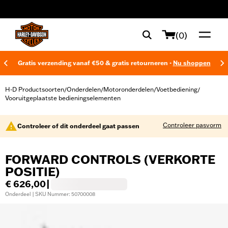
web accessibility
(0)
Gratis verzending vanaf €50 & gratis retourneren -
Nu shoppen
H-D Productsoorten
Onderdelen
Motoronderdelen
Voetbediening
/
/
/
/
Vooruitgeplaatste bedieningselementen
Controleer pasvorm
Controleer of dit onderdeel gaat passen
FORWARD CONTROLS (VERKORTE
POSITIE)
€ 626,00
|
Onderdeel | SKU Nummer: 50700008