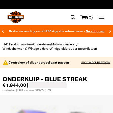
web accessibility
(0)
Gratis verzending vanaf €50 & gratis retourneren -
Nu shoppen
H-D Productsoorten
Onderdelen
Motoronderdelen
/
/
/
Windschermen & Windgeleiders
Windgeleiders voor motorfietsen
/
Controleer pasvorm
Controleer of dit onderdeel gaat passen
ONDERKUIP - BLUE STREAK
€ 1.844,00
|
Onderdeel | SKU Nummer: 57100511EZG