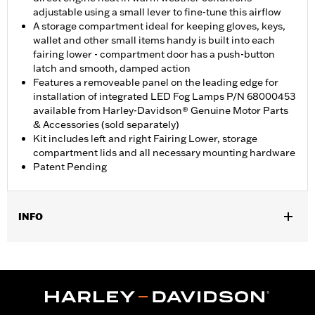
adjustable using a small lever to fine-tune this airflow
A storage compartment ideal for keeping gloves, keys,
wallet and other small items handy is built into each
fairing lower - compartment door has a push-button
latch and smooth, damped action
Features a removeable panel on the leading edge for
installation of integrated LED Fog Lamps P/N 68000453
available from Harley-Davidson® Genuine Motor Parts
& Accessories (sold separately)
Kit includes left and right Fairing Lower, storage
compartment lids and all necessary mounting hardware
Patent Pending
INFO
Past op '23-later FLHXSE en FLTRXSE, '24-later FLHX en
FLTRX, '25-later FLHXU, '26-later FLHLT, FLHLTSE, FLHXL,
FLHXLSE, FLTRT en FLTRXL. Street Glide en Road Glide
modellen vereisen de aparte aankoop van valbeugel P/N
49000284 of P/N 49000285. Road Glide en Road Glide 3