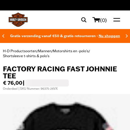
web accessibility
(0)
Gratis verzending vanaf €50 & gratis retourneren -
Nu shoppen
H-D Productsoorten
Mannen
Motorshirts en -polo's
/
/
/
Shortsleeve t-shirts & polo's
FACTORY RACING FAST JOHNNIE
TEE
€ 76,00
|
Onderdeel | SKU Nummer: 96375-26VX