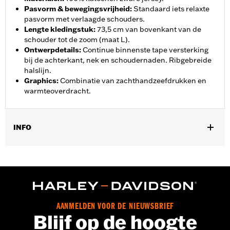
Pasvorm & bewegingsvrijheid
:
Standaard iets relaxte
pasvorm met verlaagde schouders.
Lengte kledingstuk
:
73,5 cm van bovenkant van de
schouder tot de zoom (maat L).
Ontwerpdetails
:
Continue binnenste tape versterking
bij de achterkant, nek en schoudernaden. Ribgebreide
halslijn.
Graphics
:
Combinatie van zachthandzeefdrukken en
warmteoverdracht.
INFO
Geslacht:
Unisex
GARANTIE:
2 jaar beperkte garantie – Ga naar
www.h-
d.com/warranty
voor meer informatie
Herkomst:
Geïmporteerd
AANMELDEN VOOR DE NIEUWSBRIEF
Blijf op de hoogte