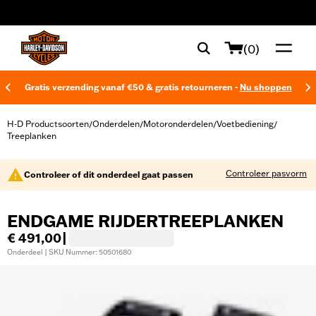
web accessibility
(0)
Gratis verzending vanaf €50 & gratis retourneren -
Nu shoppen
H-D Productsoorten
Onderdelen
Motoronderdelen
Voetbediening
/
/
/
/
Treeplanken
Controleer pasvorm
Controleer of dit onderdeel gaat passen
ENDGAME RIJDERTREEPLANKEN
€ 491,00
|
Onderdeel | SKU Nummer: 50501680