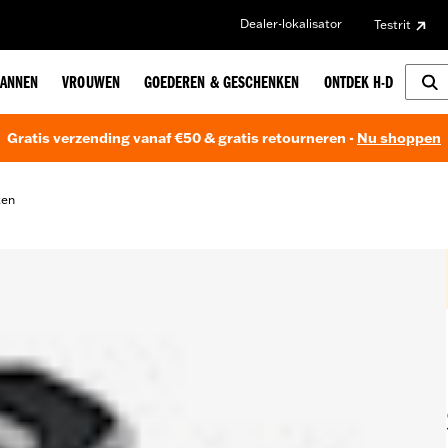
Dealer-lokalisator
Testrit
ANNEN
VROUWEN
GOEDEREN & GESCHENKEN
ONTDEK H-D
Gratis verzending vanaf €50 & gratis retourneren -
Nu shoppen
ken