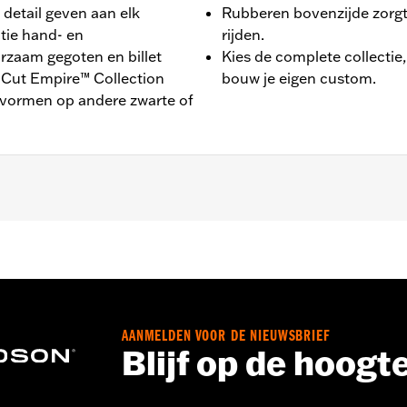
detail geven aan elk
Rubberen bovenzijde zorgt 
tie hand- en
rijden.
rzaam gegoten en billet
Kies de complete collectie
 Cut Empire™ Collection
bouw je eigen custom.
g vormen op andere zwarte of
tail® (behalve FXFB, FXFBS en FXDRS) en ’86-later Touring 
n. Past niet op Trike modellen.
AANMELDEN VOOR DE NIEUWSBRIEF
Blijf op de hoogt
un en montage-instructies