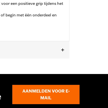
voor een positieve grip tijdens het
, of begin met één onderdeel en
models (behalve '25-later FLTRXRRSE)
AANMELDEN VOOR E-
e
MAIL