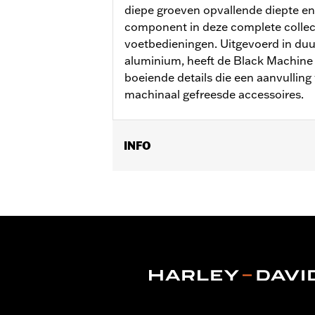
diepe groeven opvallende diepte en 
component in deze complete collec
voetbedieningen. Uitgevoerd in duu
aluminium, heeft de Black Machine
boeiende details die een aanvullin
machinaal gefreesde accessoires.
INFO
Past op ’06-'17 Dyna®, ’00-later Sof
uitgerust met passagiersvoetplanksteu
Installatie-instructies
Collectie:
Empire
Rijhouding:
Passagier
Per stuk verkocht:
Twee
In de doos:
Linker en rechter voetste