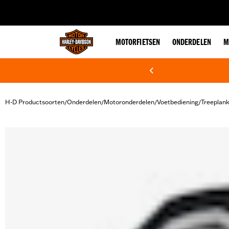
web accessibility
MOTORFIETSEN
ONDERDELEN
M
H-D Productsoorten
Onderdelen
Motoronderdelen
Voetbediening
Treeplan
/
/
/
/