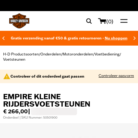
web accessibility
(0)
Gratis verzending vanaf €50 & gratis retourneren -
Nu shoppen
H-D Productsoorten
Onderdelen
Motoronderdelen
Voetbediening
/
/
/
/
Voetsteunen
Controleer pasvorm
Controleer of dit onderdeel gaat passen
EMPIRE KLEINE
RIJDERSVOETSTEUNEN
€ 266,00
|
Onderdeel | SKU Nummer: 50501900