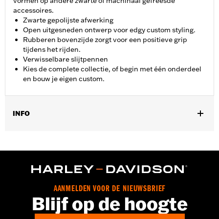
vormen op andere zwarte of machinaal gefreesde
accessoires.
Zwarte gepolijste afwerking
Open uitgesneden ontwerp voor edgy custom styling.
Rubberen bovenzijde zorgt voor een positieve grip
tijdens het rijden.
Verwisselbare slijtpennen
Kies de complete collectie, of begin met één onderdeel
en bouw je eigen custom.
INFO
Past op rijderpositie '20-later LiveWire, ’18-later FXFB, FXFBS
en '19-later FXDRS modellen.
Installatie-instructies
Collectie:
Empire
Rijhouding:
Bestuurder
AANMELDEN VOOR DE NIEUWSBRIEF
Per stuk verkocht:
Twee
Blijf op de hoogte
In de doos:
Linker en rechter voetsteun en montageinstructies