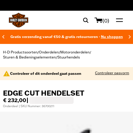
web accessibility
(0)
Gratis verzending vanaf €50 & gratis retourneren -
Nu shoppen
H-D Productsoorten
Onderdelen
Motoronderdelen
/
/
/
Sturen & Bedieningselementen
Stuurhendels
/
Controleer pasvorm
Controleer of dit onderdeel gaat passen
EDGE CUT HENDELSET
€ 232,00
|
Onderdeel | SKU Nummer: 36700211