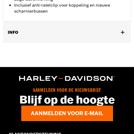
Inclusief anti-ratelclip voor koppeling en nieuwe
scharnierbussen
INFO
Past op '18-'24 Softail modellen. Zal het bereik van de
remhendel van Softails met dubbele schijf iets vergroten.
Installatie-instructies
Per stuk verkocht:
Twee
In de doos:
Twee hendels, anti-ratelclip voor de koppeling en
scharnierbus
AANMELDEN VOOR DE NIEUWSBRIEF
Blijf op de hoogte
AANMELDEN VOOR E-MAIL