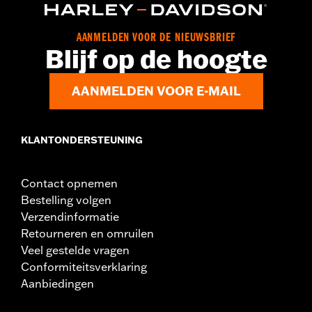
bagagedrager.
Installatie-instructies
Per stuk verkocht:
Elk
AANMELDEN VOOR DE NIEUWSBRIEF
Blijf op de hoogte
Materiaal:
Vinyl
In de doos:
Zadel, handgreep, inclusief bevestigingsmateriaal
en installatiehandleiding
AANMELDEN VOOR E-MAIL
Breedte zitje:
9.74
Zadelbreedte:
12.33
KLANTONDERSTEUNING
Contact opnemen
Bestelling volgen
Verzendinformatie
Retourneren en omruilen
Veel gestelde vragen
Conformiteitsverklaring
Aanbiedingen