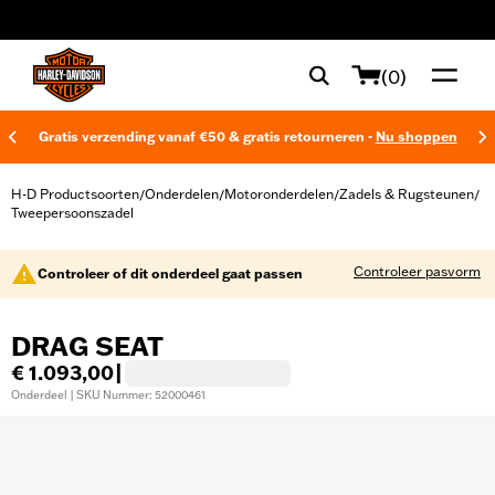
web accessibility
(0)
Gratis verzending vanaf €50 & gratis retourneren -
Nu shoppen
H-D Productsoorten
Onderdelen
Motoronderdelen
Zadels & Rugsteunen
/
/
/
/
Tweepersoonszadel
Controleer pasvorm
Controleer of dit onderdeel gaat passen
DRAG SEAT
€ 1.093,00
|
Onderdeel | SKU Nummer: 52000461