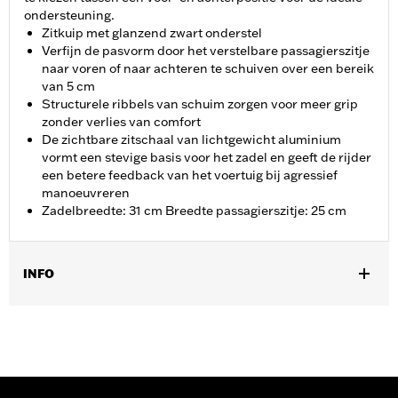
ondersteuning.
Zitkuip met glanzend zwart onderstel
Verfijn de pasvorm door het verstelbare passagierszitje
naar voren of naar achteren te schuiven over een bereik
van 5 cm
Structurele ribbels van schuim zorgen voor meer grip
zonder verlies van comfort
De zichtbare zitschaal van lichtgewicht aluminium
vormt een stevige basis voor het zadel en geeft de rijder
een betere feedback van het voertuig bij agressief
manoeuvreren
Zadelbreedte: 31 cm Breedte passagierszitje: 25 cm
INFO
Past op ’14-'25 Touring modellen (behalve '23 FLHFB, FLHXSE,
FLTRXSE, '24-later FLHX, FLTRX, FLTRXSTSE en '25-later
FLHXU en FLTRXRRSE). Past niet op Trike modellen. Past niet
op modellen die zijn uitgerust met handgrepen voor passagiers
of voertuigen die zijn uitgerust met een Tour-Pak®