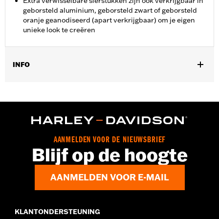
Extra verwisselbare sierstukken zijn ook verkrijgbaar in
geborsteld aluminium, geborsteld zwart of geborsteld
oranje geanodiseerd (apart verkrijgbaar) om je eigen
unieke look te creëren
INFO
Past op de passagierspositie van '20-later LiveWire en '18-later
Softail modellen. Solo-voertuigen vereisen een aparte aankoop
van passagiersvoetsteunbevestigingen.
Installatie-instructies
Collectie:
Dominion
AANMELDEN VOOR DE NIEUWSBRIEF
Apart verkocht:
Extra verwisselbare Dominion-sierstukken
Blijf op de hoogte
Per stuk verkocht:
Twee
In de doos:
Voetsteunen links en rechts, bronzen sierstukken en
AANMELDEN VOOR E-MAIL
installatie-instructies
KLANTONDERSTEUNING