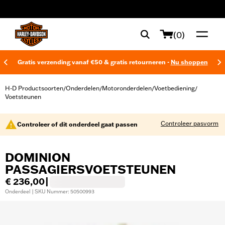
web accessibility
(0)
Gratis verzending vanaf €50 & gratis retourneren -
Nu shoppen
H-D Productsoorten
Onderdelen
Motoronderdelen
Voetbediening
/
/
/
/
Voetsteunen
Controleer pasvorm
Controleer of dit onderdeel gaat passen
DOMINION
PASSAGIERSVOETSTEUNEN
€ 236,00
|
Onderdeel | SKU Nummer: 50500993