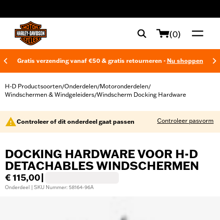
web accessibility
(0)
Gratis verzending vanaf €50 & gratis retourneren -
Nu shoppen
H-D Productsoorten
Onderdelen
Motoronderdelen
/
/
/
Windschermen & Windgeleiders
Windscherm Docking Hardware
/
Controleer pasvorm
Controleer of dit onderdeel gaat passen
DOCKING HARDWARE VOOR H-D
DETACHABLES WINDSCHERMEN
€ 115,00
|
Onderdeel | SKU Nummer: 58164-96A