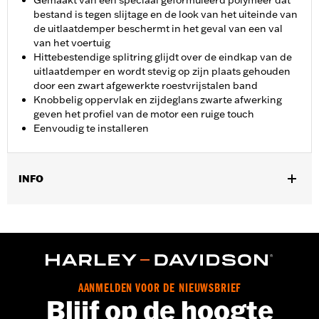
Gemaakt van een speciaal geformuleerd polymeer dat
bestand is tegen slijtage en de look van het uiteinde van
de uitlaatdemper beschermt in het geval van een val
van het voertuig
Hittebestendige splitring glijdt over de eindkap van de
uitlaatdemper en wordt stevig op zijn plaats gehouden
door een zwart afgewerkte roestvrijstalen band
Knobbelig oppervlak en zijdeglans zwarte afwerking
geven het profiel van de motor een ruige touch
Eenvoudig te installeren
INFO
Past op '15-later XG modellen (behalve XG750A). Past niet met
Screamin Eagle Nighstick Slip-On demper P/N 64900220.
Installatie-instructies
Per stuk verkocht:
Elk
In de doos:
1 Demperbeschermerset
AANMELDEN VOOR DE NIEUWSBRIEF
Blijf op de hoogte