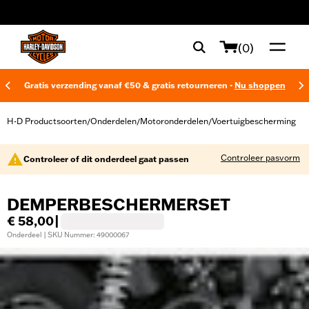
web accessibility
(0)
Gratis verzending vanaf €50 & gratis retourneren -
Nu shoppen
H-D Productsoorten
Onderdelen
Motoronderdelen
Voertuigbescherming
/
/
/
Controleer pasvorm
Controleer of dit onderdeel gaat passen
DEMPERBESCHERMERSET
€ 58,00
|
Onderdeel | SKU Nummer: 49000067