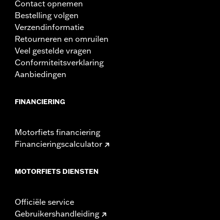
Contact opnemen
Pullback maateenheid:
Inches
Bestelling volgen
NOTITIES:
Voor de installatie van sommige sturen en
stuurverhogers kan voor sommige modellen een
Verzendinformatie
andere koppelings- en/of gaskabel en remleiding
Retourneren en omruilen
nodig zijn. De hoogte van het stuur is op veel locaties
Veel gestelde vragen
gereguleerd. Controleer lokale wetgeving om te
Conformiteitsverklaring
garanderen dat je motorfiets voldoet aan de van
Aanbiedingen
toepassing zijnde voorschriften.
FINANCIERING
Motorfiets financiering
Financieringscalculator
MOTORFIETS DIENSTEN
Officiële service
Gebruikershandleiding