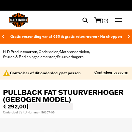
web accessibility
(0)
Gratis verzending vanaf €50 & gratis retourneren -
Nu shoppen
H-D Productsoorten
Onderdelen
Motoronderdelen
/
/
/
Sturen & Bedieningselementen
Stuurverhogers
/
Controleer pasvorm
Controleer of dit onderdeel gaat passen
PULLBACK FAT STUURVERHOGER
(GEBOGEN MODEL)
€ 292,00
|
Onderdeel | SKU Nummer: 56267-09