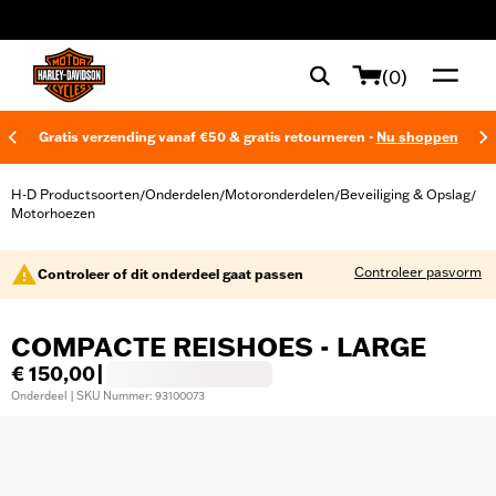
web accessibility
(0)
Gratis verzending vanaf €50 & gratis retourneren -
Nu shoppen
H-D Productsoorten
Onderdelen
Motoronderdelen
Beveiliging & Opslag
/
/
/
/
Motorhoezen
Controleer pasvorm
Controleer of dit onderdeel gaat passen
COMPACTE REISHOES - LARGE
€ 150,00
|
Onderdeel | SKU Nummer: 93100073