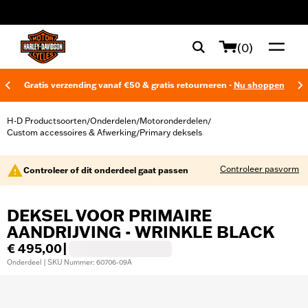
web accessibility
(0)
Gratis verzending vanaf €50 & gratis retourneren -
Nu shoppen
H-D Productsoorten
Onderdelen
Motoronderdelen
/
/
/
Custom accessoires & Afwerking
Primary deksels
/
Controleer pasvorm
Controleer of dit onderdeel gaat passen
DEKSEL VOOR PRIMAIRE
AANDRIJVING - WRINKLE BLACK
€ 495,00
|
Onderdeel | SKU Nummer: 60706-09A